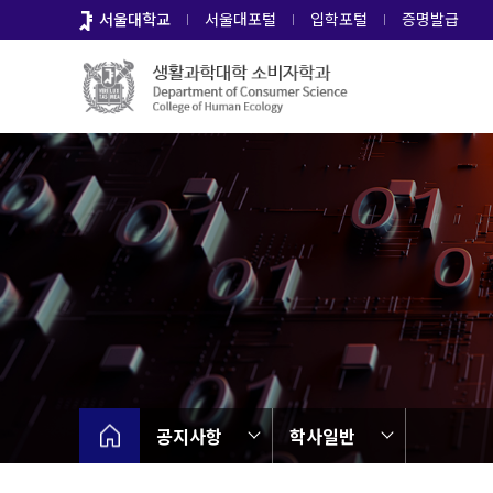
바
서울대학교
서울대포털
입학포털
증명발급
로
가
기
메
뉴
공지사항
학사일반