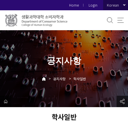
바
Korean
Home
Login
로
가
기
메
뉴
공지사항
>
>
공지사항
학사일반
학사일반