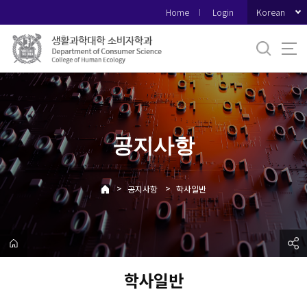
바
Korean
Home
Login
로
가
기
메
뉴
공지사항
>
>
공지사항
학사일반
학사일반