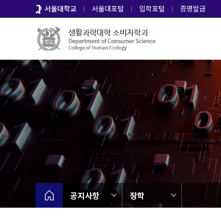
바
서울대학교
서울대포털
입학포털
증명발급
로
가
기
메
뉴
공지사항
장학