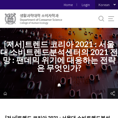
바
Korean
Home
Login
로
가
기
메
뉴
[저서]트렌드 코리아 2021 : 서울
대 소비트렌드분석센터의 2021 전
망 : 팬데믹 위기에 대응하는 전략
은 무엇인가?
[저서]트렌드 코리아 2021 : 서울대 소비트렌드분석