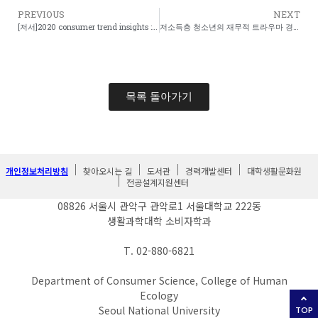
PREVIOUS
NEXT
[저서]2020 consumer trend insights : ten keywords about what consumers want MIGHTY MICE
저소득층 청소년의 재무적 트라우마 경험에 대한 내러티브 탐구
목록 돌아가기
개인정보처리방침
찾아오시는 길
도서관
경력개발센터
대학생활문화원
전공설계지원센터
08826 서울시 관악구 관악로1 서울대학교 222동
생활과학대학 소비자학과
T. 02-880-6821
Department of Consumer Science, College of Human
Ecology
Seoul National University
TOP