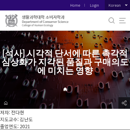
바
Korean
Home
Login
로
가
기
메
뉴
[석사] 시각적 단서에 따른 촉각적
심상화가 지각된 품질과 구매의도
에 미치는 영향
저자: 전다현
지도교수: 김난도
졸업연도: 2021