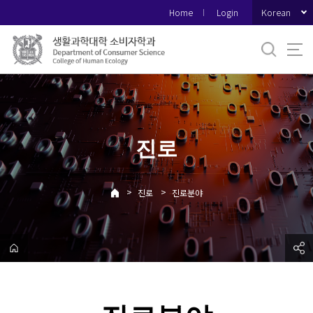
바
Korean
Home
Login
로
가
기
메
뉴
진로
>
>
진로
진로분야